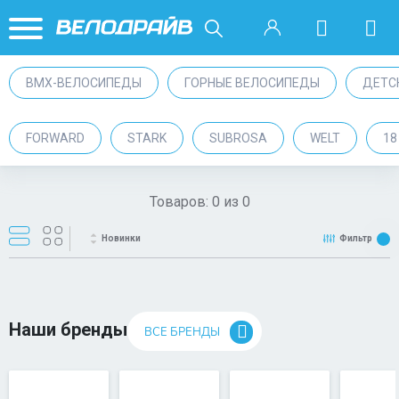
BMX-ВЕЛОСИПЕДЫ
ГОРНЫЕ ВЕЛОСИПЕДЫ
ДЕТС
FORWARD
STARK
SUBROSA
WELT
1
Товаров:
0
из
0
Новинки
Фильтр
Наши бренды
ВСЕ БРЕНДЫ