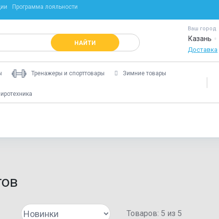
ции
Программа лояльности
Ваш город
Казань
НАЙТИ
Доставка
ы
Тренажеры и спорттовары
Зимние товары
иротехника
Ещё
тов
Товаров:
5
из
5