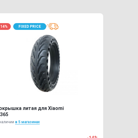
-14%
FIXED PRICE
окрышка литая для Xiaomi
365
наличии
в 5 магазинах
-14%