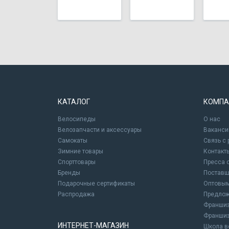
КАТАЛОГ
КОМПА
Велосипеды
О нас
Велозапчасти и аксессуары
Ваканси
Самокаты
Связь с
Зимние товары
Контакт
Спорттовары
Пресса 
Бренды
Постав
Подарочные сертификаты
Оптовым
Распродажа
Предлож
Франшиз
Франшиз
ИНТЕРНЕТ-МАГАЗИН
Школа в