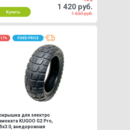
1 420 руб.
Купить
1 650 руб.
-17%
FIXED PRICE
окрышка для электро
амоката KUGOO G2 Pro,
.5х3.0, внедорожная