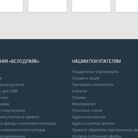
НИЯ «ВЕЛОДРАЙВ»
НАШИМ ПОКУПАТЕЛЯМ
Подарочные сертификаты
и
Cкидки и акции
 руководством
Программа лояльности
ы для СМИ
Новости
о нас
Отзывы
щикам
Мероприятия
 покупателям
Полезные статьи
ить участие в проекте
Адреса магазинов
а аренды электровелосипедов
Адреса пунктов проката
а магазина велосипедов
Правила обработки персональных д
еломехаников
Договор публичной оферты