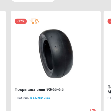
-17%
П
Покрышка слик 90/65-6.5
M
В наличии
в 4 магазинах
В 
-17%