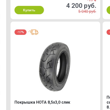
4 200 руб.
Купить
5 040 руб.
-17%
П
Покрышка HOTA 8,5х3,0 слик
с
8