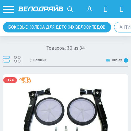
БОКОВЫЕ КОЛЕСА ДЛЯ ДЕТСКИХ ВЕЛОСИПЕДОВ
АНТИ
Товаров:
30
из
34
Новинки
Фильтр
-17%