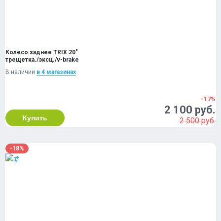
Колесо заднее TRIX 20"
трещетка./эксц./v-brake
В наличии
в 4 магазинах
-17%
2 100 руб.
Купить
2 500 руб.
-18%