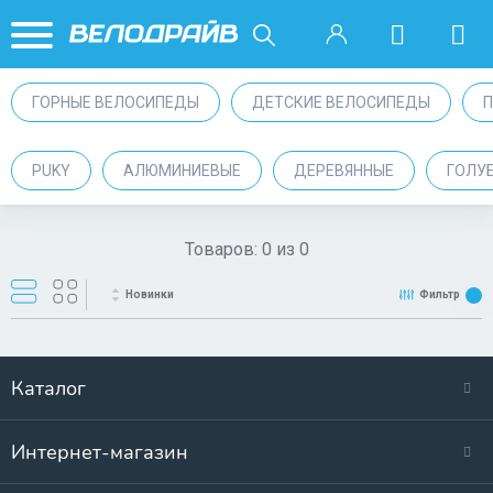
ГОРНЫЕ ВЕЛОСИПЕДЫ
ДЕТСКИЕ ВЕЛОСИПЕДЫ
PUKY
АЛЮМИНИЕВЫЕ
ДЕРЕВЯННЫЕ
ГОЛУ
Товаров:
0
из
0
Новинки
Фильтр
Каталог
Интернет-магазин