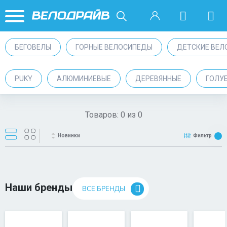
БЕГОВЕЛЫ
ГОРНЫЕ ВЕЛОСИПЕДЫ
ДЕТСКИЕ ВЕЛ
PUKY
АЛЮМИНИЕВЫЕ
ДЕРЕВЯННЫЕ
ГОЛУ
Товаров:
0
из
0
Новинки
Фильтр
Наши бренды
ВСЕ БРЕНДЫ